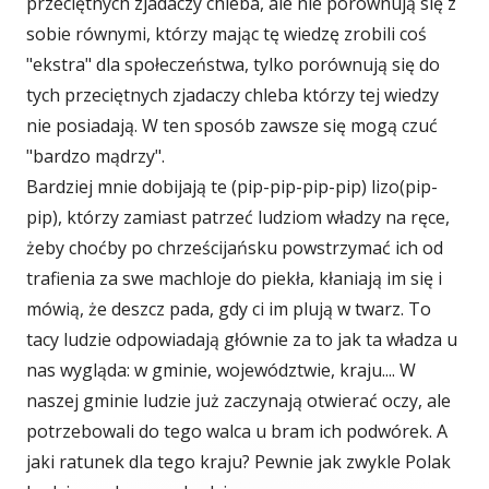
przeciętnych zjadaczy chleba, ale nie porównują się z
sobie równymi, którzy mając tę wiedzę zrobili coś
"ekstra" dla społeczeństwa, tylko porównują się do
tych przeciętnych zjadaczy chleba którzy tej wiedzy
nie posiadają. W ten sposób zawsze się mogą czuć
"bardzo mądrzy".
Bardziej mnie dobijają te (pip-pip-pip-pip) lizo(pip-
pip), którzy zamiast patrzeć ludziom władzy na ręce,
żeby choćby po chrześcijańsku powstrzymać ich od
trafienia za swe machloje do piekła, kłaniają im się i
mówią, że deszcz pada, gdy ci im plują w twarz. To
tacy ludzie odpowiadają głównie za to jak ta władza u
nas wygląda: w gminie, województwie, kraju.... W
naszej gminie ludzie już zaczynają otwierać oczy, ale
potrzebowali do tego walca u bram ich podwórek. A
jaki ratunek dla tego kraju? Pewnie jak zwykle Polak