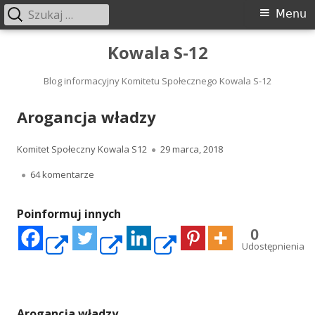
Szukaj:
Menu
Menu
główne
Przeskocz
Kowala S-12
do
treści
Blog informacyjny Komitetu Społecznego Kowala S-12
Arogancja władzy
Autor
Opublikowano
Komitet Społeczny Kowala S12
29 marca, 2018
do Arogancja władzy
64 komentarze
Poinformuj innych
0
Strona
Strona
Strona
Udostępnienia
otwiera
otwiera
otwiera
Arogancja władzy