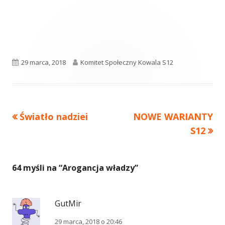
Opublikowano
Autor
29 marca, 2018
Komitet Społeczny Kowala S12
Poprzedni
Następny
Światło nadziei
NOWE WARIANTY
Nawigacja
artykół
artykół:
S12
wpisu
64 myśli na “
Arogancja władzy
”
GutMir
29 marca, 2018 o 20:46