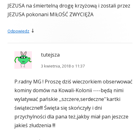
JEZUSA na śmiertelną drogę krzyżową i zostali przez
JEZUSA pokonani MIŁOŚĆ ZWYCIĘŻA
↓
Odpowiedz
tutejsza
3 kwietnia, 2018 o 11:37
P.radny MG ! Proszę dziś wieczorkiem obserwować
kominy domów na Kowali-Kolonii ----będą nimi
wylatywać pańskie ,,szczere,serdeczne''kartki
świąteczne!!! Święta się skończyły i dni
przychylności dla pana też,jakby miał pan jeszcze
jakieś złudzenia !!!