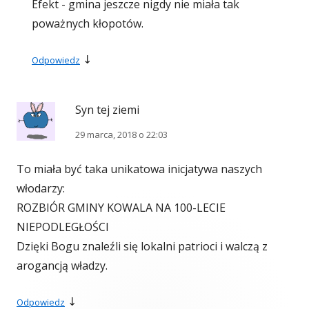
Efekt - gmina jeszcze nigdy nie miała tak
poważnych kłopotów.
↓
Odpowiedz
Syn tej ziemi
29 marca, 2018 o 22:03
To miała być taka unikatowa inicjatywa naszych
włodarzy:
ROZBIÓR GMINY KOWALA NA 100-LECIE
NIEPODLEGŁOŚCI
Dzięki Bogu znaleźli się lokalni patrioci i walczą z
arogancją władzy.
↓
Odpowiedz