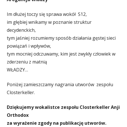
się
się
się
Im dłużej toczy się sprawa wokół S12,
w
w
w
im głębiej wnikamy w poznanie struktur
decydenckich,
nowym
nowym
nowym
tym jaśniej rozumiemy sposób działania gęstej sieci
powiązań i wpływów,
oknie
oknie
oknie
tym mocniej odczuwamy, kim jest zwykły człowiek w
zderzeniu z matnią
WŁADZY…
Poniżej zamieszczamy nagrania utworów zespołu
Closterkeller.
Dziękujemy wokalistce zespołu Closterkeller Anji
Orthodox
za wyrażenie zgody na publikację utworów.