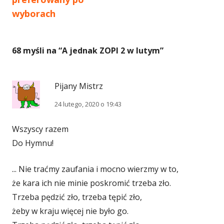
wpisu
wyborach
68 myśli na “
A jednak ZOPI 2 w lutym
”
Pijany Mistrz
24 lutego, 2020 o 19:43
Wszyscy razem
Do Hymnu!
... Nie traćmy zaufania i mocno wierzmy w to,
że kara ich nie minie poskromić trzeba zło.
Trzeba pędzić zło, trzeba tępić zło,
żeby w kraju więcej nie było go.