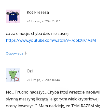
Kot Prezesa
24 lutego, 2020 o 23:07
co za emocje, chyba dziś nie zasnę:
https://www.youtube.com/watch?v=7qbkXiK1VsM
↓
Odpowiedz
Ozi
25 lutego, 2020 o 00:44
No....Trudno nadążyć....Chyba ktoś wreszcie naoliwił
słynną maszynę liczącą "algorytm wielokryteriowej
oceny inwestycji". Mam nadzieję, że TYM RAZEM się