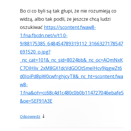
Bo ci co byli są tak głupi, że nie rozumieją co
widzą, albo tak podli, że jeszcze chcą ludzi
oszukiwać
https://scontent.fwaw8-
1.fna.fbcdn.net/v/t1.0-
9/88175385_648454789319112_3166327178547
691520_o.jpg?
_nc_cat=101&_nc_sid=8024bb&_nc_oc=AQmNxK
C7OlHliv_2xM8GX1dcVdGOOtSmeIHcv9lqgwZt6
d0IoiPd8pW0cwfrghjcyT8&_nc_ht=scontent.fwa
w8-
1.fna&oh=cc68c4d1c480c0b0b114727046ebafe5
&oe=5EF91A3E
↓
Odpowiedz