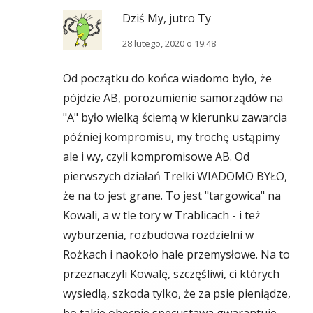
Dziś My, jutro Ty
28 lutego, 2020 o 19:48
Od początku do końca wiadomo było, że
pójdzie AB, porozumienie samorządów na
"A" było wielką ściemą w kierunku zawarcia
później kompromisu, my trochę ustąpimy
ale i wy, czyli kompromisowe AB. Od
pierwszych działań Trelki WIADOMO BYŁO,
że na to jest grane. To jest "targowica" na
Kowali, a w tle tory w Trablicach - i też
wyburzenia, rozbudowa rozdzielni w
Rożkach i naokoło hale przemysłowe. Na to
przeznaczyli Kowalę, szczęśliwi, ci których
wysiedlą, szkoda tylko, że za psie pieniądze,