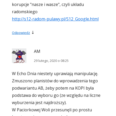
korupcje "nasze i wasze", czyli układu
radomskiego
http://s12-radom-pulawy.pl/S12_Google.html
↓
Odpowiedz
AM
29 lutego, 2020 o 08:25
W Echo Dnia niestety uprawiają manipulację.
Zmuszono planistów do wprowadzenia tego
podwariantu AB, żeby potem na KOPI była
podstawa do wyboru go (ze względu na liczne
wyburzenia jest najdroższy).
W Paciorkowej Woli przesunęli po prostu