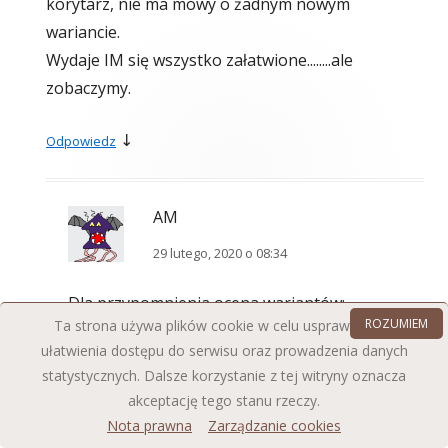
korytarz, nie ma mowy o żadnym nowym
wariancie.
Wydaje IM się wszystko załatwione........ale
zobaczymy.
↓
Odpowiedz
AM
29 lutego, 2020 o 08:34
Dla przypomnienia ocena wariantów:
ROZUMIEM
Ta strona używa plików cookie w celu usprawnienia i
"AB" najniższa - a zostanie wybrana, takie tam
ułatwienia dostępu do serwisu oraz prowadzenia danych
algorytmy
według niektórych "logarytmy"
statystycznych. Dalsze korzystanie z tej witryny oznacza
akceptację tego stanu rzeczy.
Nota prawna
Zarządzanie cookies
1. miejsce wariant „B”- ocena 0,88