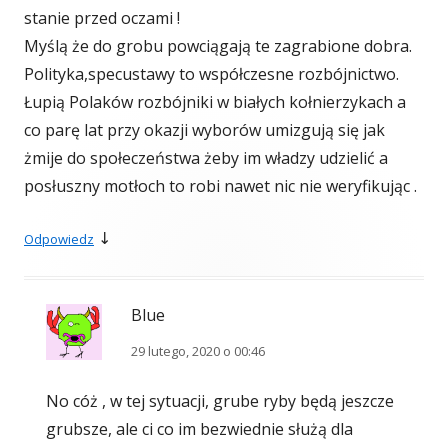
stanie przed oczami !
Myślą że do grobu powciągają te zagrabione dobra.
Polityka,specustawy to współczesne rozbójnictwo.
Łupią Polaków rozbójniki w białych kołnierzykach a
co parę lat przy okazji wyborów umizgują się jak
żmije do społeczeństwa żeby im władzy udzielić a
posłuszny motłoch to robi nawet nic nie weryfikując .
↓
Odpowiedz
Blue
29 lutego, 2020 o 00:46
No cóż , w tej sytuacji, grube ryby będą jeszcze
grubsze, ale ci co im bezwiednie służą dla