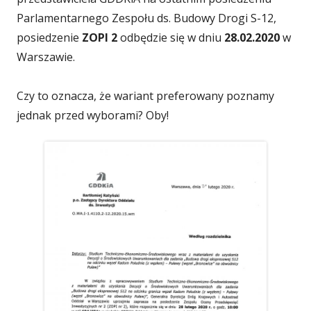
się
się
się
Parlamentarnego Zespołu ds. Budowy Drogi S-12,
posiedzenie
ZOPI 2
odbędzie się w dniu
28.02.2020
w
w
w
w
Warszawie.
nowym
nowym
nowym
Czy to oznacza, że wariant preferowany poznamy
jednak przed wyborami? Oby!
oknie
oknie
oknie