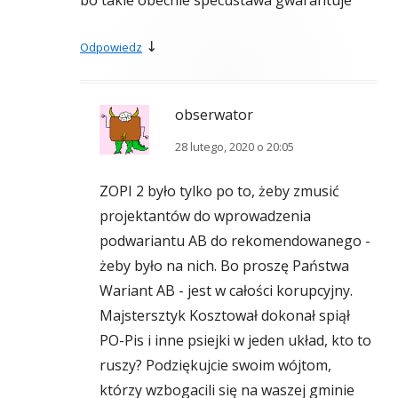
bo takie obecnie specustawa gwarantuje
↓
Odpowiedz
obserwator
28 lutego, 2020 o 20:05
ZOPI 2 było tylko po to, żeby zmusić
projektantów do wprowadzenia
podwariantu AB do rekomendowanego -
żeby było na nich. Bo proszę Państwa
Wariant AB - jest w całości korupcyjny.
Majstersztyk Kosztował dokonał spiął
PO-Pis i inne psiejki w jeden układ, kto to
ruszy? Podziękujcie swoim wójtom,
którzy wzbogacili się na waszej gminie