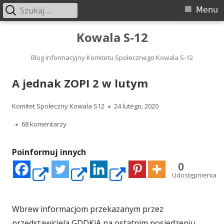
Szukaj:
Menu
Menu
główne
Przeskocz
Kowala S-12
do
treści
Blog informacyjny Komitetu Społecznego Kowala S-12
A jednak ZOPI 2 w lutym
Autor
Opublikowano
Komitet Społeczny Kowala S12
24 lutego, 2020
do A jednak ZOPI 2 w lutym
68 komentarzy
Poinformuj innych
0
Strona
Strona
Strona
Udostępnienia
otwiera
otwiera
otwiera
Wbrew informacjom przekazanym przez
przedstawiciela GDDKiA na ostatnim posiedzeniu