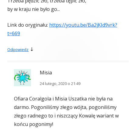
Trzeba pędzić zło, trzeba tępić zło,
by w kraju nie było go...
Link do oryginału:
https://youtu.be/Ba2jKId9vrk?
t=669
↓
Odpowiedz
Misia
24 lutego, 2020 o 21:49
Ofiara Coralgola i Misia Uszatka nie była na
darmo. Pogoniliśmy złego wójta, pogoniliśmy
złego radnego to i niszczący Kowalę wariant w
końcu pogonimy!