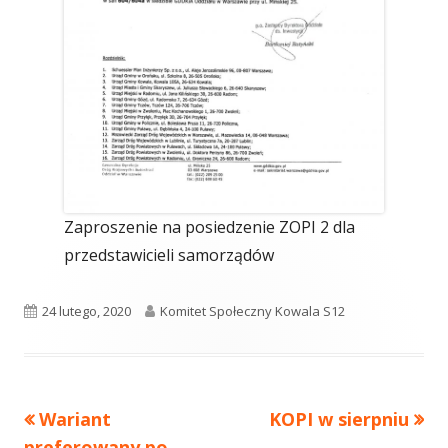
Zaproszenie na posiedzenie ZOPI 2 dla
przedstawicieli samorządów
Opublikowano
Autor
24 lutego, 2020
Komitet Społeczny Kowala S12
Poprzedni
Następny
Wariant
KOPI w sierpniu
Nawigacja
artykół
artykół:
preferowany po