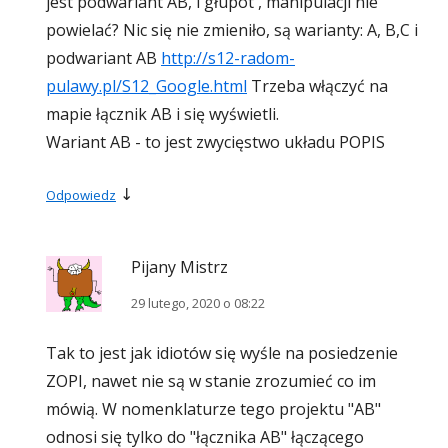
jest podwariant AB, i głupot , manipulacji nie
powielać? Nic się nie zmieniło, są warianty: A, B,C i
podwariant AB
http://s12-radom-
pulawy.pl/S12_Google.html
Trzeba włączyć na
mapie łącznik AB i się wyświetli.
Wariant AB - to jest zwycięstwo układu POPIS
↓
Odpowiedz
Pijany Mistrz
29 lutego, 2020 o 08:22
Tak to jest jak idiotów się wyśle na posiedzenie
ZOPI, nawet nie są w stanie zrozumieć co im
mówią. W nomenklaturze tego projektu "AB"
odnosi się tylko do "łącznika AB" łączącego