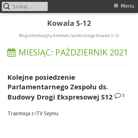
Szukaj:
Menu
Menu
główne
Przeskocz
Kowala S-12
do
treści
Blog informacyjny Komitetu Społecznego Kowala S-12
MIESIĄC:
PAŹDZIERNIK 2021
Kolejne posiedzenie
Parlamentarnego Zespołu ds.
5
Budowy Drogi Ekspresowej S12
Trasmisja z iTV Sejmu