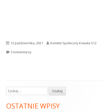
Opublikowano
Autor
13 października, 2021
Komitet Społeczny Kowala S12
do Kolejne posiedzenie Parlamentarnego Zespołu d
5 komentarzy
Szukaj:
Główny
panel
OSTATNIE WPISY