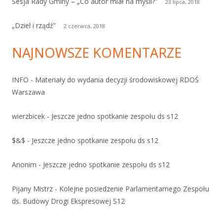
Sesja Rady Gminy – „Co autor miał na myśli?”
23 lipca, 2018
„Dziel i rządź”
2 czerwca, 2018
NAJNOWSZE KOMENTARZE
INFO
-
Materiały do wydania decyzji środowiskowej RDOŚ
Warszawa
wierzbicek
-
Jeszcze jedno spotkanie zespołu ds s12
$&$
-
Jeszcze jedno spotkanie zespołu ds s12
Anonim
-
Jeszcze jedno spotkanie zespołu ds s12
Pijany Mistrz
-
Kolejne posiedzenie Parlamentarnego Zespołu
ds. Budowy Drogi Ekspresowej S12