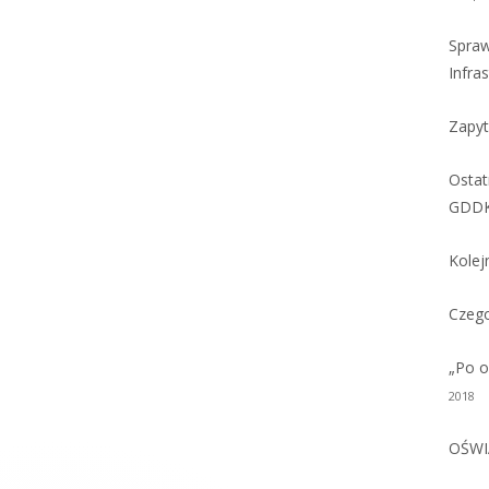
Spraw
Infra
Zapyt
Ostat
GDDK
Kolej
Czego
„Po o
2018
OŚWI