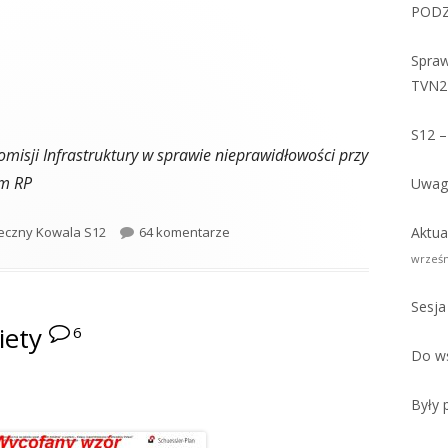
PODZ
Spraw
TVN2
S12 –
misji Infrastruktury w sprawie nieprawidłowości przy
jm RP
Uwagi
do Sprawa S12 w Sejmowej Komisji I
łeczny Kowala S12
64 komentarze
Aktua
wrześn
Sesja
iety
6
Do ws
Były 