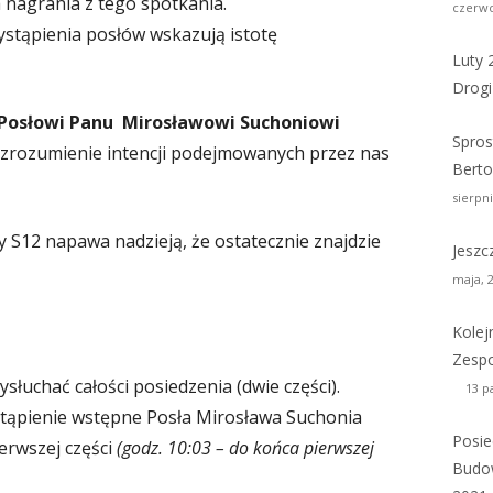
nagrania z tego spotkania.
czerwc
stąpienia posłów wskazują istotę
Luty 
Drogi
Posłowi Panu Mirosławowi Suchoniowi
Spros
 zrozumienie intencji podejmowanych przez nas
Berto
sierpni
 S12 napawa nadzieją, że ostatecznie znajdzie
Jeszc
maja, 
Kolej
Zespo
łuchać całości posiedzenia (dwie części).
13 p
tąpienie wstępne Posła Mirosława Suchonia
Posie
ierwszej części
(godz. 10:03 – do końca pierwszej
Budow