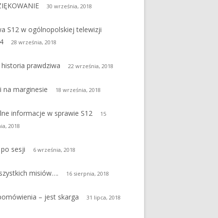
IĘKOWANIE
30 września, 2018
a S12 w ogólnopolskiej telewizji
4
28 września, 2018
 historia prawdziwa
22 września, 2018
 na marginesie
18 września, 2018
nfrastruktury
lne informacje w sprawie S12
15
ia, 2018
 po sesji
6 września, 2018
zystkich misiów….
16 sierpnia, 2018
pomówienia – jest skarga
31 lipca, 2018