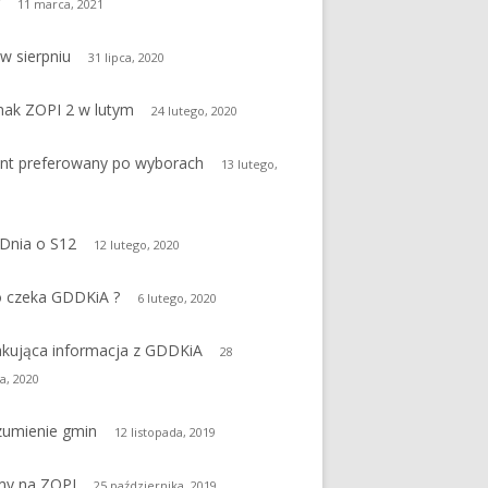
r
11 marca, 2021
w sierpniu
31 lipca, 2020
nak ZOPI 2 w lutym
24 lutego, 2020
nt preferowany po wyborach
13 lutego,
Dnia o S12
12 lutego, 2020
 czeka GDDKiA ?
6 lutego, 2020
kująca informacja z GDDKiA
28
a, 2020
zumienie gmin
12 listopada, 2019
my na ZOPI
25 października, 2019