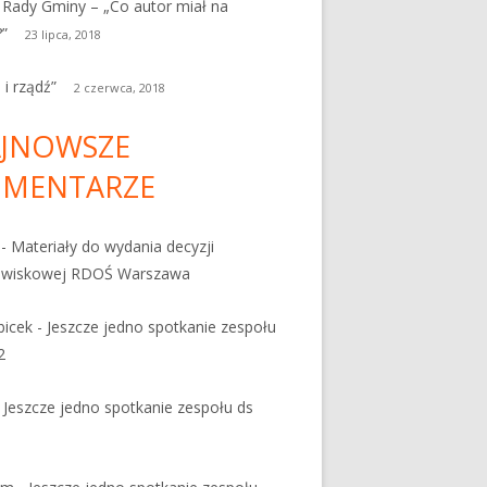
 Rady Gminy – „Co autor miał na
?”
23 lipca, 2018
 i rządź”
2 czerwca, 2018
JNOWSZE
MENTARZE
-
Materiały do wydania decyzji
owiskowej RDOŚ Warszawa
bicek
-
Jeszcze jedno spotkanie zespołu
2
-
Jeszcze jedno spotkanie zespołu ds