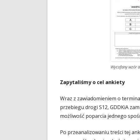
Wycofany wzór a
Zapytaliśmy o cel ankiety
Wraz z zawiadomieniem o terminac
przebiegu drogi S12, GDDKiA zami
możliwość poparcia jednego spośró
Po przeanalizowaniu treści tej an