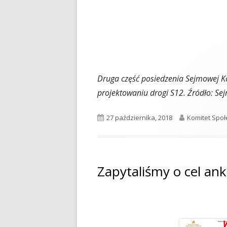
Druga część posiedzenia Sejmowej Ko
projektowaniu drogi S12. Źródło: Se
Opublikowano
Autor
27 października, 2018
Komitet Spo
Zapytaliśmy o cel ank