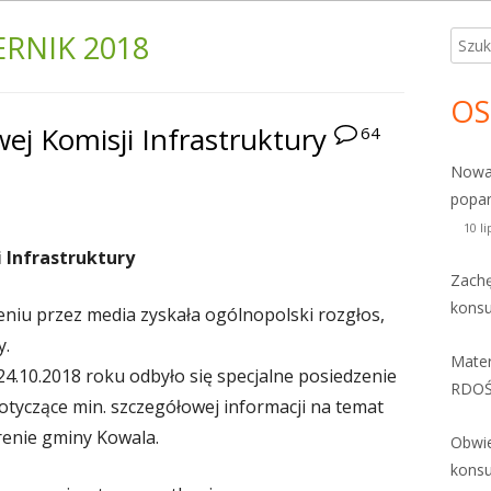
ERNIK 2018
Szuka
Gł
pa
OS
j Komisji Infrastruktury
64
bo
Nowa
popar
10 l
 Infrastruktury
Zachę
kons
eniu przez media zyskała ogólnopolski rozgłos,
y.
Mater
4.10.2018 roku odbyło się specjalne posiedzenie
RDOŚ
otyczące min. szczegółowej informacji na temat
renie gminy Kowala.
Obwi
konsu