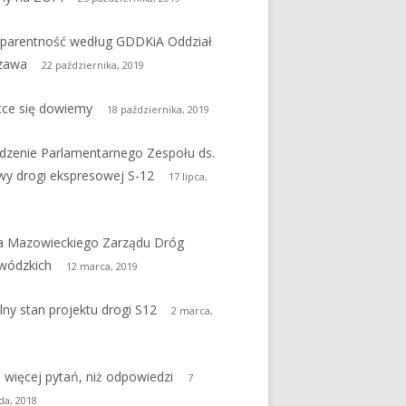
parentność według GDDKiA Oddział
zawa
22 października, 2019
ce się dowiemy
18 października, 2019
dzenie Parlamentarnego Zespołu ds.
y drogi ekspresowej S-12
17 lipca,
a Mazowieckiego Zarządu Dróg
wódzkich
12 marca, 2019
lny stan projektu drogi S12
2 marca,
 więcej pytań, niż odpowiedzi
7
da, 2018