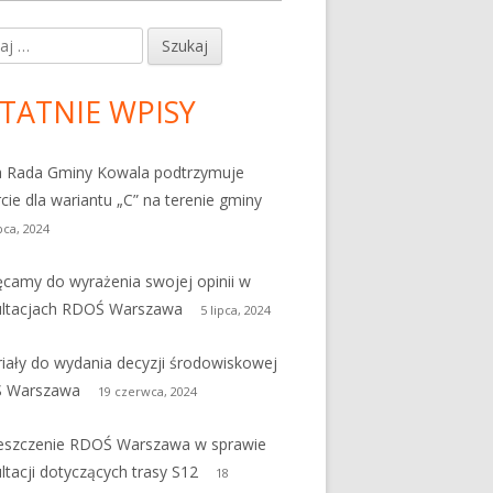
j:
ówny
nel
TATNIE WPISY
czny
 Rada Gminy Kowala podtrzymuje
cie dla wariantu „C” na terenie gminy
ipca, 2024
camy do wyrażenia swojej opinii w
ultacjach RDOŚ Warszawa
5 lipca, 2024
iały do wydania decyzji środowiskowej
 Warszawa
19 czerwca, 2024
eszczenie RDOŚ Warszawa w sprawie
ltacji dotyczących trasy S12
18