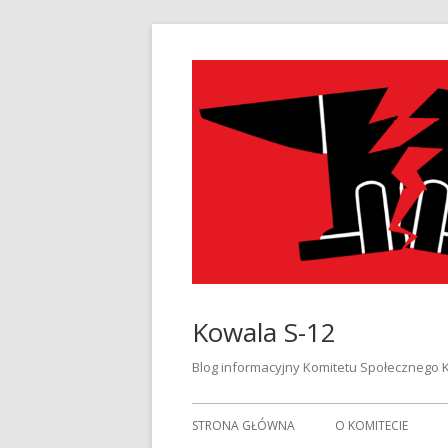
Przeskocz
do
treści
Kowala S-12
Blog informacyjny Komitetu Społecznego 
Menu
STRONA GŁÓWNA
O KOMITECIE