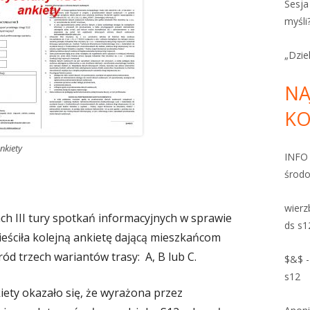
Sesja
myśli
„Dziel
NA
KO
nkiety
INFO
środ
wierz
h III tury spotkań informacyjnych w sprawie
ds s1
eściła kolejną ankietę dającą mieszkańcom
d trzech wariantów trasy: A, B lub C.
$&$
s12
kiety okazało się, że wyrażona przez