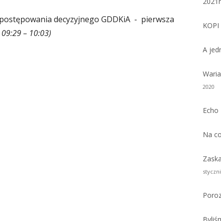
2021
 postępowania decyzyjnego GDDKiA - pierwsza
KOPI 
 09:29 – 10:03)
A jed
Waria
2020
Echo 
Na co
Zaska
styczni
Poro
Byliś