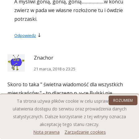
A myśliwi gonią, gonią, gonią........................w końcu
zwierz w pada we własne rozłożone tu i ówdzie
potrzaski.
↓
Odpowiedz
Znachor
21 marca, 2018 o 23:25
Skoro to taka " świetna wiadomość dla wszystkich
mieszkańców " - to dlaczego p. v-ce Bulski nie
ROZUMIEM
Ta strona używa plików cookie w celu usprawnienia i
odtrąbił tak spektakularnego sukcesu najpierw na
ułatwienia dostępu do serwisu oraz prowadzenia danych
oficjalnej stronie UG Kowala. Czyżby mógł przepuścić
statystycznych. Dalsze korzystanie z tej witryny oznacza
taką okazje na hit dnia na swojej stronce www. ?. A
akceptację tego stanu rzeczy.
może w euforii zapomniał obsługi komputera?.
Nota prawna
Zarządzanie cookies
Ludzie, jeszcze wierzycie tym kłamczuchom???.