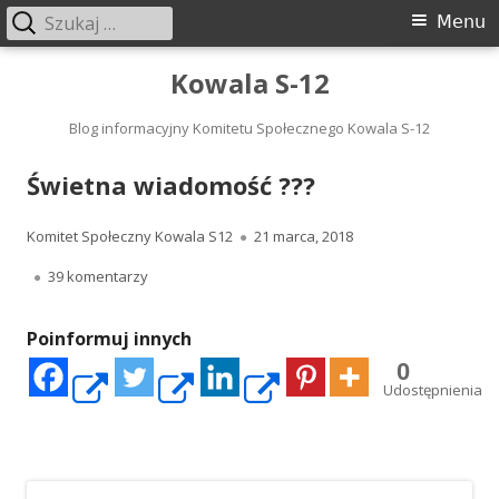
Szukaj:
Menu
Menu
główne
Przeskocz
Kowala S-12
do
treści
Blog informacyjny Komitetu Społecznego Kowala S-12
Świetna wiadomość ???
Autor
Opublikowano
Komitet Społeczny Kowala S12
21 marca, 2018
do Świetna wiadomość ???
39 komentarzy
Poinformuj innych
0
Strona
Strona
Strona
Udostępnienia
otwiera
otwiera
otwiera