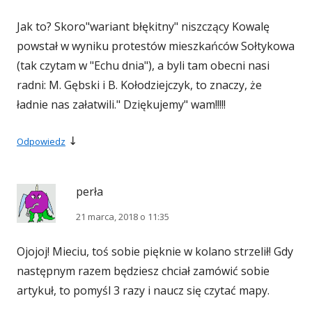
Jak to? Skoro"wariant błękitny" niszczący Kowalę
powstał w wyniku protestów mieszkańców Sołtykowa
(tak czytam w "Echu dnia"), a byli tam obecni nasi
radni: M. Gębski i B. Kołodziejczyk, to znaczy, że
ładnie nas załatwili." Dziękujemy" wam!!!!!
↓
Odpowiedz
perła
21 marca, 2018 o 11:35
Ojojoj! Mieciu, toś sobie pięknie w kolano strzelił! Gdy
następnym razem będziesz chciał zamówić sobie
artykuł, to pomyśl 3 razy i naucz się czytać mapy.