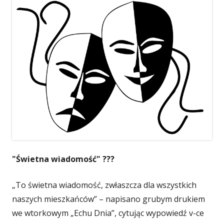
się
się
się
w
w
w
nowym
nowym
nowym
oknie
oknie
oknie
"Świetna wiadomość" ???
„To świetna wiadomość, zwłaszcza dla wszystkich
naszych mieszkańców” – napisano grubym drukiem
we wtorkowym „Echu Dnia”, cytując wypowiedź v-ce