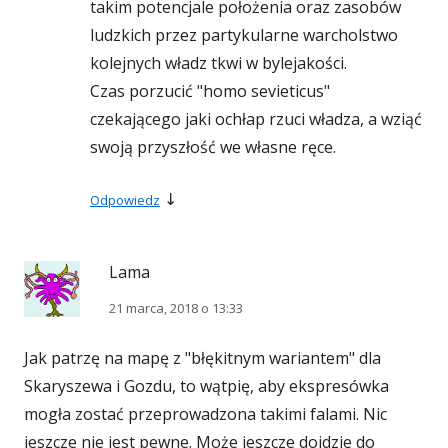
takim potencjale położenia oraz zasobów
ludzkich przez partykularne warcholstwo
kolejnych władz tkwi w bylejakości.
Czas porzucić "homo sevieticus"
czekającego jaki ochłap rzuci władza, a wziąć
swoją przyszłość we własne ręce.
↓
Odpowiedz
Lama
21 marca, 2018 o 13:33
Jak patrzę na mapę z "błękitnym wariantem" dla
Skaryszewa i Gozdu, to wątpię, aby ekspresówka
mogła zostać przeprowadzona takimi falami. Nic
jeszcze nie jest pewne. Może jeszcze dojdzie do