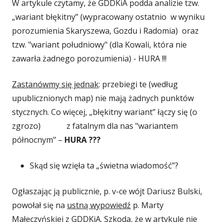
W artykule czytamy, że GDDKiA podda analizie tzw.
„wariant błękitny” (wypracowany ostatnio w wyniku
porozumienia Skaryszewa, Gozdu i Radomia) oraz
tzw. "wariant południowy" (dla Kowali, która nie
zawarła żadnego porozumienia) - HURA !!!
Zastanówmy się jednak
: przebiegi te (według
upublicznionych map) nie mają żadnych punktów
stycznych. Co więcej, „błękitny wariant” łączy się (o
zgrozo) z fatalnym dla nas "wariantem
północnym" –
HURA ???
Skąd się wzięła ta „świetna wiadomość”?
Ogłaszając ją publicznie, p. v-ce wójt Dariusz Bulski,
powołał się na
ustną wypowiedź
p. Marty
Małęczyńskiej z GDDKiA. Szkoda, że w artykule nie