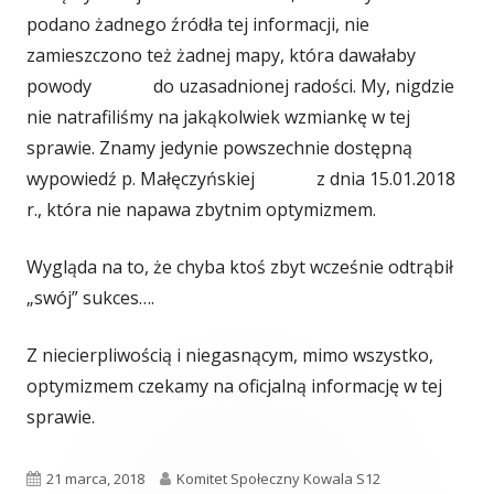
podano żadnego źródła tej informacji, nie
zamieszczono też żadnej mapy, która dawałaby
powody do uzasadnionej radości. My, nigdzie
nie natrafiliśmy na jakąkolwiek wzmiankę w tej
sprawie. Znamy jedynie powszechnie dostępną
wypowiedź p. Małęczyńskiej z dnia 15.01.2018
r., która nie napawa zbytnim optymizmem.
Wygląda na to, że chyba ktoś zbyt wcześnie odtrąbił
„swój” sukces….
Z niecierpliwością i niegasnącym, mimo wszystko,
optymizmem czekamy na oficjalną informację w tej
sprawie.
Opublikowano
Autor
21 marca, 2018
Komitet Społeczny Kowala S12