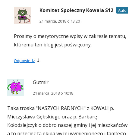
Komitet Społeczny Kowala S12
Autor wp
21 marca, 2018 o 13:20
Prosimy o merytoryczne wpisy w zakresie tematu,
któremu ten blog jest poświęcony.
↓
Odpowiedz
Gutmir
21 marca, 2018 o 10:18
Taka troska "NASZYCH RADNYCH" z KOWALI p.
Mieczysława Gębskiego oraz p. Barbarę
Kołodziejczyk o dobro naszej gminy i jej mieszkańców
a to przecież ta ekipa wyżej wymienionego i tamtego