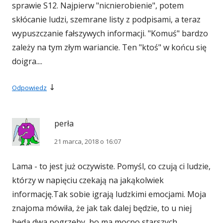
sprawie S12. Najpierw "nicnierobienie", potem
skłócanie ludzi, szemrane listy z podpisami, a teraz
wypuszczanie fałszywych informacji. "Komuś" bardzo
zależy na tym złym wariancie. Ten "ktoś" w końcu się
doigra....
↓
Odpowiedz
perła
21 marca, 2018 o 16:07
Lama - to jest już oczywiste. Pomyśl, co czują ci ludzie,
którzy w napięciu czekają na jakąkolwiek
informację.Tak sobie igrają ludzkimi emocjami. Moja
znajoma mówiła, że jak tak dalej będzie, to u niej
będą dwa pogrzeby, bo ma mocno starszych