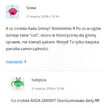
Sowa
21 marca, 2018 o 13:19
A co zrobiła Rada Gminy? Niiiiiiiiiiiiiiiic !!! Po co w ogóle
istnieje takie "coś", skoro w historycznej dla gminy
sprawie, nie kiwnęli palcem. Wstyd! To tylko kiepska
parodia samorządności.
↓
Odpowiedz
tutejsza
21 marca, 2018 o 13:36
Co zrobiła RADA GMINY? Skonsumowała diety !!!!!!