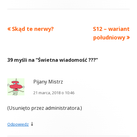
Poprzedni
Następny
Skąd te nerwy?
S12 – wariant
Nawigacja
artykół
artykół:
południowy
wpisu
39 myśli na “
Świetna wiadomość ???
”
Pijany Mistrz
21 marca, 2018 o 10:46
(Usunięto przez administratora.)
↓
Odpowiedz