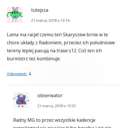
tutejsza
21 marca, 2018 o 13:14
Lama ma racje! czemu ten Skaryszew brnie w te
chore układy z Radomiem, przecież ich południowe
tereny lepiej pasują na trase s12. Coś ten ich
burmistrz też kombinuje.
↓
Odpowiedz
obserwator
21 marca, 2018 o 13:23
Radny MG to przez wszystkie kadencje
przeslizgnął się rzucajac tylko hasełka i nic nie